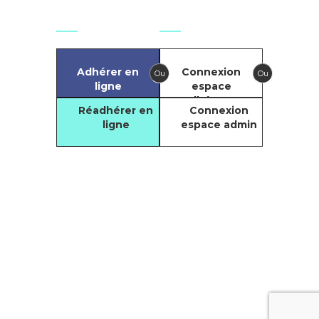
Agir
Se connecter
Adhérer en
Connexion
Ou
Ou
ligne
espace
adhérents
Réadhérer en
Connexion
ligne
espace admin
Compte
Facebook du GIT
Compte LinkedIn
Copyright © 2021. Tous droits réservés
du GIT
par le
GIT - Groupement des Infirmiers
de Santé au Travail
Chaîne Youtube
du GIT
Mentions Légales