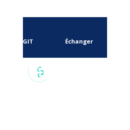
GIT
Échanger
17 rue du
Colisée, 75
008, Paris,
France
secretariat.national@git-
france.org