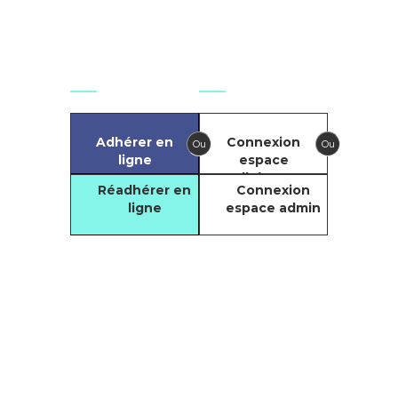
france.org
Agir
Se connecter
Adhérer en
Connexion
Ou
Ou
ligne
espace
adhérents
Réadhérer en
Connexion
ligne
espace admin
Compte
Facebook du GIT
Compte LinkedIn
Copyright © 2021. Tous droits réservés
du GIT
par le
GIT - Groupement des Infirmiers
de Santé au Travail
Chaîne Youtube