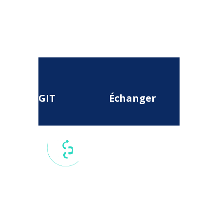
GIT
Échanger
17 rue du
Colisée, 75
008, Paris,
France
secretariat.national@git-