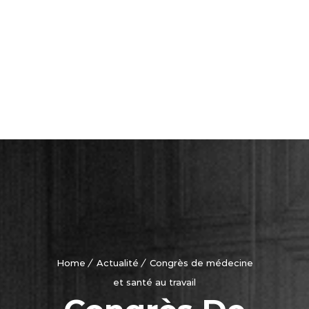
Est
Île-
Fran
Gra
Sud
est
Gra
Sud
Oue
Home
Actualité
Congrès de médecine
et santé au travail