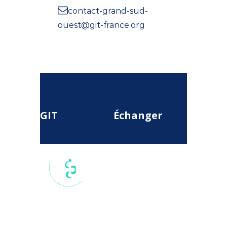
contact-grand-sud-
ouest@git-france.org
GIT
Échanger
17 rue du
Colisée, 75
008, Paris,
France