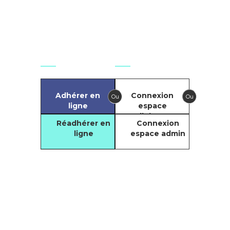
secretariat.national@git-
france.org
Agir
Se connecter
Adhérer en
Connexion
Ou
Ou
ligne
espace
adhérents
Réadhérer en
Connexion
ligne
espace admin
Compte
Facebook du GIT
Compte LinkedIn
Copyright © 2021. Tous droits réservés
du GIT
par le
GIT - Groupement des Infirmiers