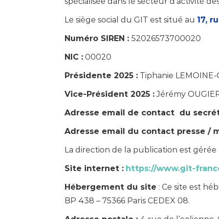
spécialisée dans le secteur d’activité d
Le siège social du GIT est situé au
17, r
Numéro SIREN :
52026573700020
NIC :
00020
Présidente 2025 :
Tiphanie LEMOINE
Vice-Président 2025 :
Jérémy OUGIE
Adresse email de contact du secrét
Adresse email du contact presse /
La direction de la publication est gér
Site internet :
https://www.git-franc
Hébergement du site
: Ce site est hé
BP 438 – 75366 Paris CEDEX 08.