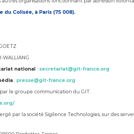
es autres organisations fonctionnant par adhésion volontai
ue du Colisée, à Paris (75 008).
-GOETZ
R-WALLIANG
ariat national
:
secretariat@git-france.org
 média
:
presse@git-france.org
ée par le groupe communication du GIT.
e.org/
bergé par la société Sigilence Technologies, sur des serve