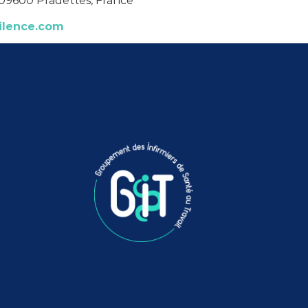
 09600 Pradettes, France
ilence.com