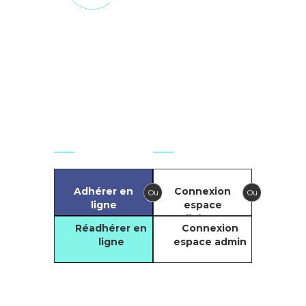
008, Paris,
France
secretariat.national@git-
france.org
Agir
Se connecter
Adhérer en
Connexion
Ou
Ou
ligne
espace
adhérents
Réadhérer en
Connexion
ligne
espace admin
Compte