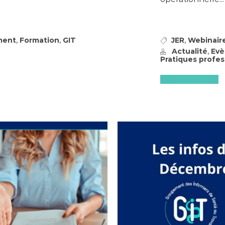
,
,
,
ment
Formation
GIT
JER
Webinair
,
Actualité
Ev
Pratiques profes
Lire l'article