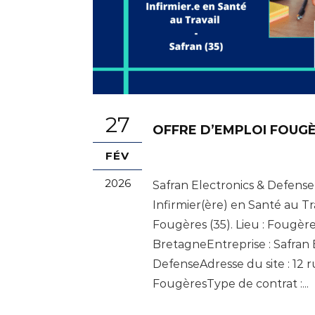
27
OFFRE D’EMPLOI FOUGÈR
FÉV
2026
Safran Electronics & Defense
Infirmier(ère) en Santé au Tr
Fougères (35). Lieu : Fougères
BretagneEntreprise : Safran 
DefenseAdresse du site : 12 
FougèresType de contrat :...