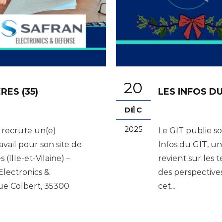
20
ES (35)
LES INFOS D
DÉC
2025
 recrute un(e)
Le GIT publie s
avail pour son site de
Infos du GIT, u
 (Ille-et-Vilaine) –
revient sur les 
Electronics &
des perspectives
rue Colbert, 35300
cet...