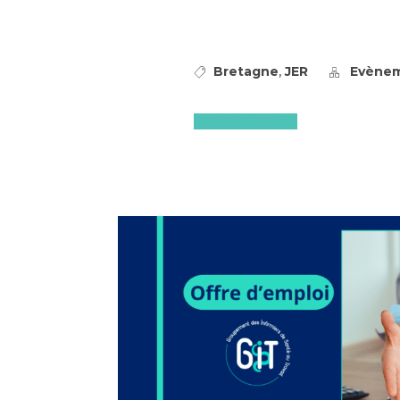
,
Bretagne
JER
Evène
Lire l'article