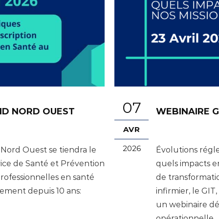
07
AND NORD OUEST
WEBINAIRE G
AVR
2026
Nord Ouest se tiendra le
Évolutions régle
rvice de Santé et Prévention
quels impacts e
rofessionnelles en santé
de transformati
dement depuis 10 ans:
infirmier, le GI
un webinaire déd
opérationnelle...