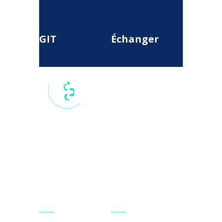
GIT
Échanger
17 rue du
Colisée, 75
008, Paris,
France
secretariat.national@git-
france.org
Agir
Se connecter