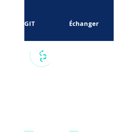
GIT
Échanger
17 rue du
Colisée, 75
008, Paris,
France
secretariat.national@git-
france.org
Agir
Se connecter