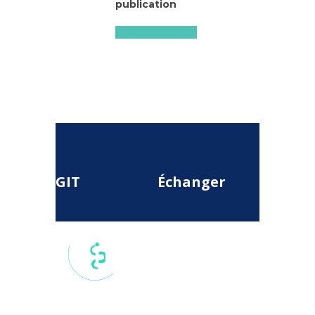
publication
Lire l'article
GIT
Échanger
17 rue du
Colisée, 75
008, Paris,
France