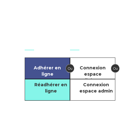
secretariat.national@git-
france.org
Agir
Se connecter
Adhérer en
Connexion
Ou
Ou
ligne
espace
adhérents
Réadhérer en
Connexion
ligne
espace admin
Compte
Facebook du GIT
Compte LinkedIn