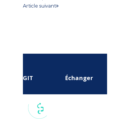
Article suivant
GIT
Échanger
17 rue du
Colisée, 75
008, Paris,
France