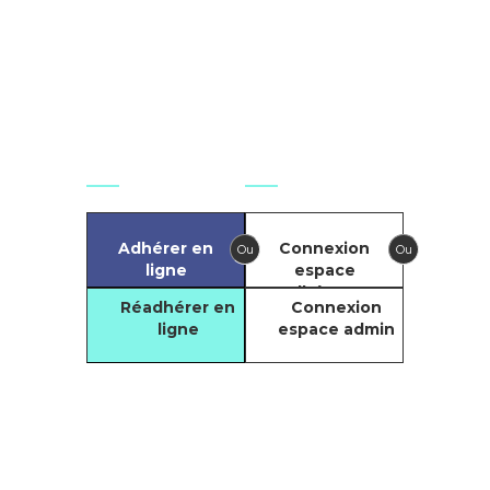
secretariat.national@git-
france.org
Agir
Se connecter
Adhérer en
Connexion
Ou
Ou
ligne
espace
adhérents
Réadhérer en
Connexion
ligne
espace admin
Compte
Facebook du GIT