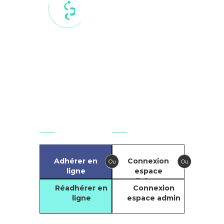
17 rue du
Colisée, 75
008, Paris,
France
secretariat.national@git-
france.org
Agir
Se connecter
Adhérer en
Connexion
Ou
Ou
ligne
espace
adhérents
Réadhérer en
Connexion
ligne
espace admin