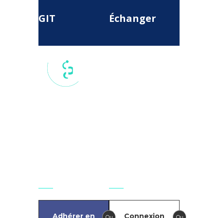
GIT
Échanger
17 rue du
Colisée, 75
008, Paris,
France
secretariat.national@git-
france.org
Agir
Se connecter
Adhérer en
Connexion
Ou
Ou