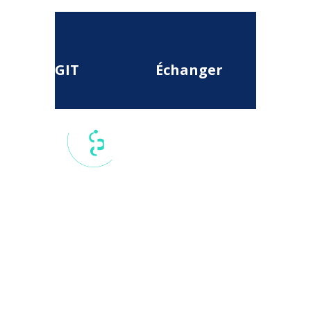
GIT
Échanger
17 rue du
Colisée, 75
008, Paris,
France
secretariat.national@git-
france.org
Agir
Se connecter