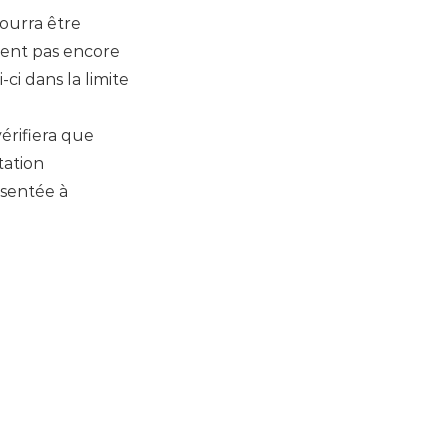
pourra être
aient pas encore
ci dans la limite
érifiera que
tation
ésentée à