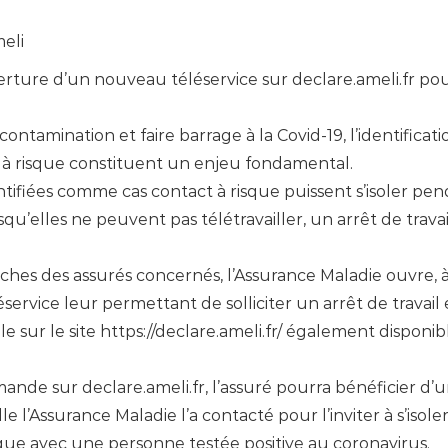
eli
erture d’un nouveau téléservice sur declare.ameli.fr pour
ontamination et faire barrage à la Covid-19, l’identificati
t à risque constituent un enjeu fondamental.
ntifiées comme cas contact à risque puissent s’isoler pe
u’elles ne peuvent pas télétravailler, un arrêt de trava
arches des assurés concernés, l’Assurance Maladie ouvre,
ervice leur permettant de solliciter un arrêt de travail 
le sur le site https://declare.ameli.fr/ également disponi
ande sur declare.ameli.fr, l’assuré pourra bénéficier d’u
e l’Assurance Maladie l’a contacté pour l’inviter à s’isoler
sque avec une personne testée positive au coronavirus.